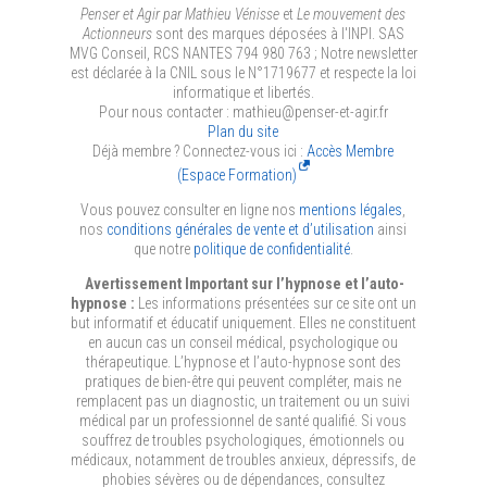
Penser et Agir par Mathieu Vénisse
et
Le mouvement des
Actionneurs
sont des marques déposées à l'INPI.
SAS
MVG Conseil, RCS NANTES 794 980 763 ; Notre newsletter
est déclarée à la CNIL sous le N°1719677 et respecte la loi
informatique et libertés.
Pour nous contacter : mathieu@penser-et-agir.fr
Plan du site
Déjà membre ? Connectez-vous ici :
Accès Membre
(Espace Formation)
Vous pouvez consulter en ligne nos
mentions légales
,
nos
conditions générales de vente et d’utilisation
ainsi
que notre
politique de confidentialité
.
Avertissement Important sur l’hypnose et l’auto-
hypnose :
Les informations présentées sur ce site ont un
but informatif et éducatif uniquement. Elles ne constituent
en aucun cas un conseil médical, psychologique ou
thérapeutique. L’hypnose et l’auto-hypnose sont des
pratiques de bien-être qui peuvent compléter, mais ne
remplacent pas un diagnostic, un traitement ou un suivi
médical par un professionnel de santé qualifié. Si vous
souffrez de troubles psychologiques, émotionnels ou
médicaux, notamment de troubles anxieux, dépressifs, de
phobies sévères ou de dépendances, consultez