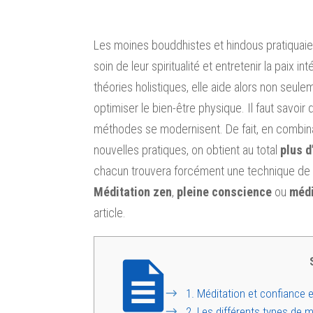
Les moines bouddhistes et hindous pratiquaien
soin de leur spiritualité et entretenir la pai
théories holistiques, elle aide alors non seule
optimiser le bien-être physique. Il faut savoir
méthodes se modernisent. De fait, en combinan
nouvelles pratiques, on obtient au total
plus 
chacun trouvera forcément une technique de m
M
éditation zen
,
pleine conscience
ou
médi
article.
1.
Méditation et confiance en
2.
Les différents types de m