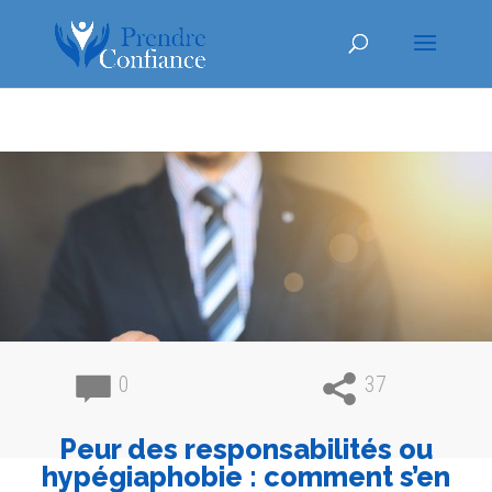
0
37
Peur des responsabilités ou
hypégiaphobie : comment s’en